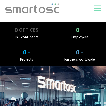
0
0
OFFICES
+
In 3 continents
Employees
0
0
+
+
Projects
Partners worldwide